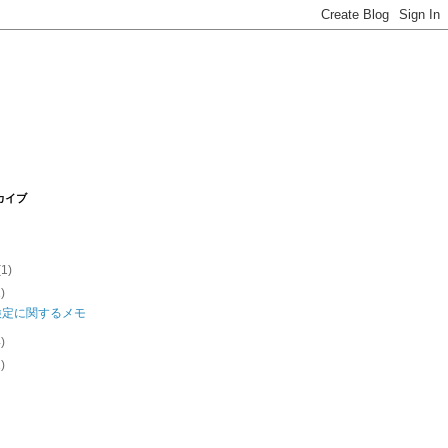
カイブ
(1)
1)
検定に関するメモ
4)
1)