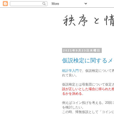
2021年9月23日木曜日
仮説検定に関するメ
統計学入門
で、仮説検定について
れて良い。
仮説検定とは母集団について仮定
説が正しいとした場合に得られた
るかを決める
。
例えばコイン投げを考える。20回
を検討したい。
この時、帰無仮説として「コイン