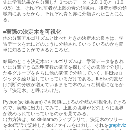
先に学習結果から分類した２つのデータ（2.0, 1.0)と（1.0,
-0.5）は、それぞれ前者が上図の青の領域内、後者が赤の領
域内にあったから、それぞれ青と赤に分類されたことにな
る。
■実際の決定木を可視化
他の分類アルゴリズムと比べたときの決定木の良さは、学
習データを元にどのように分類されていっているのかを簡
単に知ることができるところだ。
結局のところ決定木のアルゴリズムは、学習データをきれ
いに分類できる説明変数の閾値を探してその閾値で分類し
た各グループをさらに他の閾値で分類していく、If-Elseロ
ジックを繰り返していっているだけである。If-Elseの数だ
け判断の分岐が増えていきまるで木のような構造になるか
ら「決定木」と呼ぶわけだ。
Python(scikit-learn)でも閾値によるの分岐の可視化もできる
ので、実際に出力してみて、上図の境界がどのように境界
が決められていっているのかを見てみる。
出力方法は、scikit-learnのライブラリで、決定木のツリー
をdot言語で記述したdotファイルを出力し、それを
graphviz