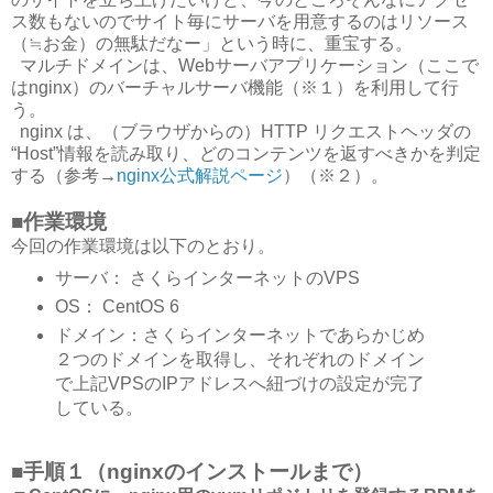
ス数もないのでサイト毎にサーバを用意するのはリソース
（≒お金）の無駄だなー」という時に、重宝する。
マルチドメインは、Webサーバアプリケーション（ここで
はnginx）のバーチャルサーバ機能（※１）を利用して行
う。
nginx は、（ブラウザからの）HTTP リクエストヘッダの
“Host”情報を読み取り、どのコンテンツを返すべきかを判定
する（参考→
nginx公式解説ページ
）（※２）。
■作業環境
今回の作業環境は以下のとおり。
サーバ： さくらインターネットのVPS
OS： CentOS 6
ドメイン：さくらインターネットであらかじめ
２つのドメインを取得し、それぞれのドメイン
で上記VPSのIPアドレスへ紐づけの設定が完了
している。
■手順１（nginxのインストールまで）