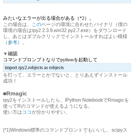
みたいなエラーが出る場合がある（*2）。
この場合は、
この
ページの環境に合わせたバイナリ（僕の
環境の場合はrpy2 2.3.9.win32 py2.7.exe）をダウンロード
し、あとはダブルクリックでインストールすればよい模様
（
参考
）。
▼確認
コマンドプロンプトなりでpythonを起動して
import rpy2.robjects as robjects
を打って、エラーとかでないと、とりあえずインストール
成功！
■Rmagic
rpy2をインストールしたら、IPython NotebookでRmagicを
使ってRのコマンドが使えるようになる。
使い方は
ココ
が分かりやすい。
(*1)Windows標準のコマンドプロントでもいいし、scipyス