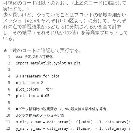
可視化のコードは以下のとおり（上述のコードに追記して
実行する。）
少々長いけど、やっていることはプロットの領域を細かい
メッシュ（xとyをそれぞれ0.05区切り）に分けて、それぞ
れの点で学習結果からどちらに分類されるかを全て計算
し、その結果（それぞれ0,か1の値）を等高線プロットして
いる。
★上述のコードに追記して実行する。
### 決定境界の可視化
import matplotlib.pyplot as plt
# Parameters for plot
n_classes = 2
plot_colors = "br"
plot_step = 0.05
#グラフ描画時の説明変数 x、yの最大値＆最小値を算出。
#グラフ描画のメッシュを定義
x_min, x_max = data_array[:, 0].min() - 1, data_array[:,
y_min, y_max = data_array[:, 1].min() - 1, data_array[:,