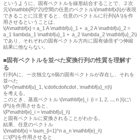
というように、固有ベクトルを線形結合することで、２次
元\(\mathbb{R}^2\)空間の任意のベクトル\(\mathbf{x}\)が表現
できることに注意すると、任意のベクトルに行列\(A \)を作
用させるということは、
\(A\mathbf{x} = a_1 A \mathbf{u}_1 + a_2 A \mathbf{u}_2 =
a_1 \lambda_1 \mathbf{u}_1 + a_2 \lambda_2 \mathbf{u}_2\)
であり、それぞれの固有ベクトル方向に固有値倍ずつ伸縮
結果に他ならない。
■固有ベクトルを並べた変換行列の性質を理解す
る
行列Aに、一次独立なn個の固有ベクトルが存在し、それを
並べた
\(P=(\mathbf{u}_1, \cdot\cdot\cdot , \mathbf{u}_n)\)
を考える。
このとき、基底ベクトル \(\mathbf{e}_i (i = 1, 2, ..., n )\)に\
(P\)を作用させると、
\(P\mathbf{e}_i = \mathbf{u}_i\)
と固有ベクトルに変換されることがわかる。
結果、任意のベクトル
\(\mathbf{x} = \sum_{i=1}^n a_n \mathbf{e}_i\)
に\(P\)を作用させると