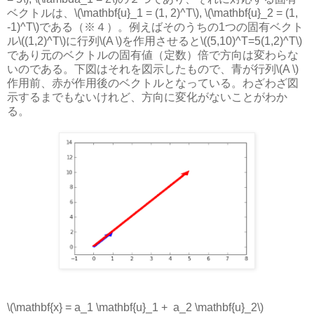
ベクトルは、\(\mathbf{u}_1 = (1, 2)^T\), \(\mathbf{u}_2 = (1,
-1)^T\)である（※４）。例えばそのうちの1つの固有ベクト
ル\((1,2)^T\)に行列\(A \)を作用させると\((5,10)^T=5(1,2)^T\)
であり元のベクトルの固有値（定数）倍で方向は変わらな
いのである。下図はそれを図示したもので、青が行列\(A \)
作用前、赤が作用後のベクトルとなっている。わざわざ図
示するまでもないけれど、方向に変化がないことがわか
る。
\(\mathbf{x} = a_1 \mathbf{u}_1 + a_2 \mathbf{u}_2\)