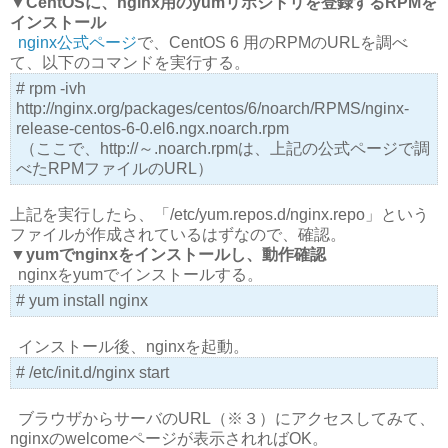
▼CentOSに、nginx用のyumリポジトリを登録するRPMを
インストール
nginx公式ページ
で、CentOS 6 用のRPMのURLを調べ
て、以下のコマンドを実行する。
# rpm -ivh
http://nginx.org/packages/centos/6/noarch/RPMS/nginx-
release-centos-6-0.el6.ngx.noarch.rpm
（ここで、http://～.noarch.rpmは、上記の公式ページで調
べたRPMファイルのURL）
上記を実行したら、「/etc/yum.repos.d/nginx.repo」という
ファイルが作成されているはずなので、確認。
▼yumでnginxをインストールし、動作確認
nginxをyumでインストールする。
# yum install nginx
インストール後、nginxを起動。
# /etc/init.d/nginx start
ブラウザからサーバのURL（※３）にアクセスしてみて、
nginxのwelcomeページが表示されればOK。