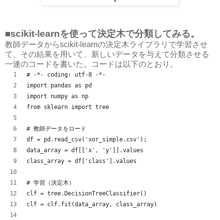
■scikit-learnを使って決定木で分類してみる。
教師データからscikit-learnの決定木ライブラリで学習させ
て、その結果を用いて、新しいデータを与えて分類させる
一連のコードを書いた。コードは以下のとおり。
# -*- coding: utf-8 -*-
import pandas as pd
import numpy as np
from sklearn import tree
# 教師データをロード
df = pd.read_csv('xor_simple.csv');
data_array = df[['x', 'y']].values
class_array = df['class'].values
# 学習（決定木）
clf = tree.DecisionTreeClassifier()
clf = clf.fit(data_array, class_array)