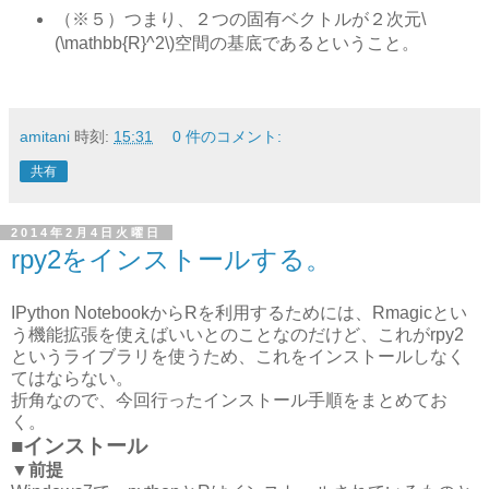
（※５）つまり、２つの固有ベクトルが２次元\
(\mathbb{R}^2\)空間の基底であるということ。
amitani
時刻:
15:31
0 件のコメント:
共有
2014年2月4日火曜日
rpy2をインストールする。
IPython NotebookからRを利用するためには、Rmagicとい
う機能拡張を使えばいいとのことなのだけど、これがrpy2
というライブラリを使うため、これをインストールしなく
てはならない。
折角なので、今回行ったインストール手順をまとめてお
く。
■インストール
▼前提