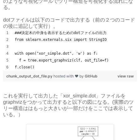
のような可視化ツールでツリー構造を可視化する流れにな
る。
dotファイルは以下のコードで出力する（前の２つのコード
の後に追記して実行）。
###決定木の中身を表示するためのdotファイルの出力
from sklearn.externals.six import StringIO
with open("xor_simple.dot", 'w') as f:
  f = tree.export_graphviz(clf, out_file=f)
f.close()
chunk_output_dot_file.py
hosted with ❤ by
GitHub
view raw
これを実行して出力した「xor_simple.dot」ファイルを
graphvizをつかって出力すると以下の図になる。(実際のツ
リー構造ははもっと大きいが一部だけをここでは表示して
いる。）