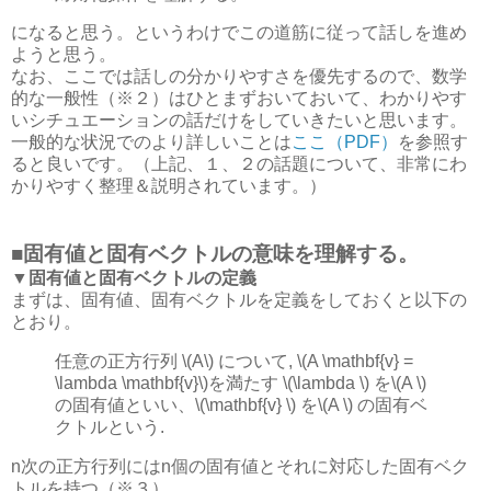
になると思う。というわけでこの道筋に従って話しを進め
ようと思う。
なお、ここでは話しの分かりやすさを優先するので、数学
的な一般性（※２）はひとまずおいておいて、わかりやす
いシチュエーションの話だけをしていきたいと思います。
一般的な状況でのより詳しいことは
ここ（PDF）
を参照す
ると良いです。（上記、１、２の話題について、非常にわ
かりやすく整理＆説明されています。）
■固有値と固有ベクトルの意味を理解する。
▼固有値と固有ベクトルの定義
まずは、固有値、固有ベクトルを定義をしておくと以下の
とおり。
任意の正方行列 \(A\) について, \(A \mathbf{v} =
\lambda \mathbf{v}\)を満たす \(\lambda \) を\(A \)
の固有値といい、\(\mathbf{v} \) を\(A \) の固有ベ
クトルという.
n次の正方行列にはn個の固有値とそれに対応した固有ベク
トルを持つ（※３）。