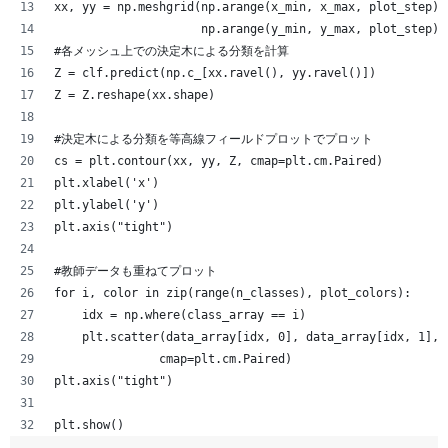
xx, yy = np.meshgrid(np.arange(x_min, x_max, plot_step),
                     np.arange(y_min, y_max, plot_step))
#各メッシュ上での決定木による分類を計算
Z = clf.predict(np.c_[xx.ravel(), yy.ravel()])
Z = Z.reshape(xx.shape)
#決定木による分類を等高線フィールドプロットでプロット
cs = plt.contour(xx, yy, Z, cmap=plt.cm.Paired)
plt.xlabel('x')
plt.ylabel('y')
plt.axis("tight")
#教師データも重ねてプロット
for i, color in zip(range(n_classes), plot_colors):
    idx = np.where(class_array == i)
    plt.scatter(data_array[idx, 0], data_array[idx, 1], 
               cmap=plt.cm.Paired)
plt.axis("tight")
plt.show()