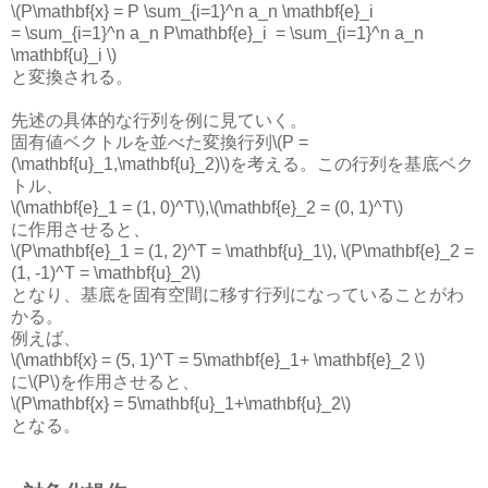
\(P\mathbf{x} = P \sum_{i=1}^n a_n \mathbf{e}_i
= \sum_{i=1}^n a_n P\mathbf{e}_i = \sum_{i=1}^n a_n
\mathbf{u}_i \)
と変換される。
先述の具体的な行列を例に見ていく。
固有値ベクトルを並べた変換行列\(P =
(\mathbf{u}_1,\mathbf{u}_2)\)を考える。この行列を基底ベク
トル、
\(\mathbf{e}_1 = (1, 0)^T\),\(\mathbf{e}_2 = (0, 1)^T\)
に作用させると、
\(P\mathbf{e}_1 = (1, 2)^T = \mathbf{u}_1\), \(P\mathbf{e}_2 =
(1, -1)^T = \mathbf{u}_2\)
となり、基底を固有空間に移す行列になっていることがわ
かる。
例えば、
\(\mathbf{x} = (5, 1)^T = 5\mathbf{e}_1+ \mathbf{e}_2 \)
に\(P\)を作用させると、
\(P\mathbf{x} = 5\mathbf{u}_1+\mathbf{u}_2\)
となる。