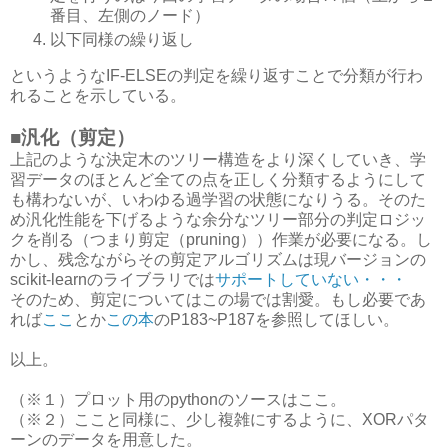
番目、左側のノード）
以下同様の繰り返し
というようなIF-ELSEの判定を繰り返すことで分類が行わ
れることを示している。
■汎化（剪定）
上記のような決定木のツリー構造をより深くしていき、学
習データのほとんど全ての点を正しく分類するようにして
も構わないが、いわゆる過学習の状態になりうる。そのた
め汎化性能を下げるような余分なツリー部分の判定ロジッ
クを削る（つまり剪定（pruning））作業が必要になる。し
かし、残念ながらその剪定アルゴリズムは現バージョンの
scikit-learnのライブラリでは
サポートしていない・・・
そのため、剪定についてはこの場では割愛。もし必要であ
れば
ここ
とか
この本
のP183~P187を参照してほしい。
以上。
（※１）プロット用のpythonのソースはここ。
（※２）ここと同様に、少し複雑にするように、XORパタ
ーンのデータを用意した。