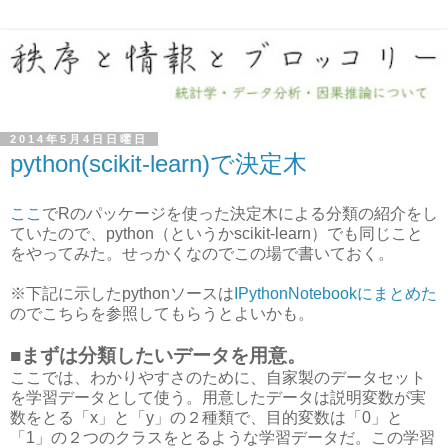
2014年5月4日日曜日
python(scikit-learn)で決定木
ここ
でRのパッケージを使った決定木による分類の紹介をし
ていたので、python（というかscikit-learn）でも同じこと
をやってみた。せっかくなのでこの場で書いておく。
※下記に示したpythonソースは
IPythonNotebookにまとめた
のでこちらを参照してもらうとよいかも。
■まずは分類したいデータを用意。
ここでは、わかりやすさのために、自家製のデータセット
を学習データとして使う。用意したデータは説明変数が実
数をとる「x」と「y」の２種類で、目的変数は「0」と
「1」の２つのクラスをとるような学習データだ。この学習