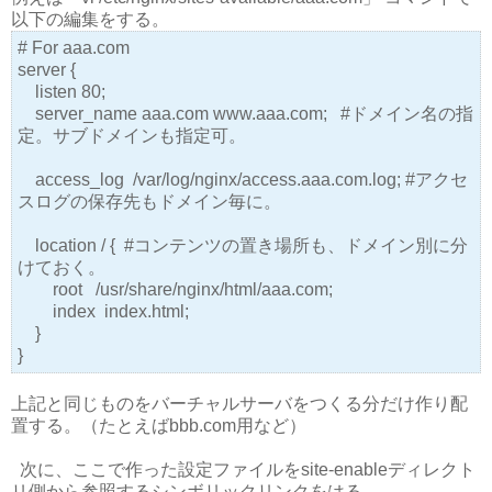
以下の編集をする。
# For aaa.com
server {
listen 80;
server_name aaa.com www.aaa.com; #ドメイン名の指
定。サブドメインも指定可。
access_log /var/log/nginx/access.aaa.com.log; #アクセ
スログの保存先もドメイン毎に。
location / { #コンテンツの置き場所も、ドメイン別に分
けておく。
root /usr/share/nginx/html/aaa.com;
index index.html;
}
}
上記と同じものをバーチャルサーバをつくる分だけ作り配
置する。（たとえばbbb.com用など）
次に、ここで作った設定ファイルをsite-enableディレクト
リ側から参照するシンボリックリンクをはる。