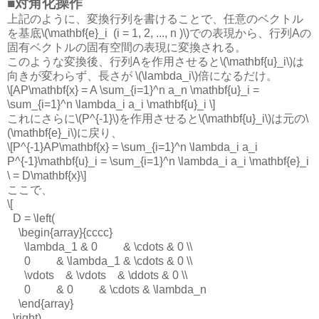
■対角化操作
上記のように、変換行列を書けることで、任意のベクトル
を基底\(\mathbf{e}_i (i = 1, 2, ..., n )\)での表現から、行列Aの
固有ベクトルの固有空間の表現に変換される。
このような変換後、行列Aを作用させると\(\mathbf{u}_i\)は
向きが変わらず、長さが \(\lambda_i\)倍になるだけ。
\[AP\mathbf{x} = A \sum_{i=1}^n a_n \mathbf{u}_i =
\sum_{i=1}^n \lambda_i a_i \mathbf{u}_i \]
これにさらに\(P^{-1}\)を作用させると\(\mathbf{u}_i\)は元の\
(\mathbf{e}_i\)に戻り、
\[P^{-1}AP\mathbf{x} = \sum_{i=1}^n \lambda_i a_i
P^{-1}\mathbf{u}_i = \sum_{i=1}^n \lambda_i a_i \mathbf{e}_i
\ = D\mathbf{x}\]
ここで、
\[
D = \left(
\begin{array}{cccc}
\lambda_1 & 0 & \cdots & 0 \\
0 & \lambda_1 & \cdots & 0 \\
\vdots & \vdots & \ddots & 0 \\
0 & 0 & \cdots & \lambda_n
\end{array}
\right)