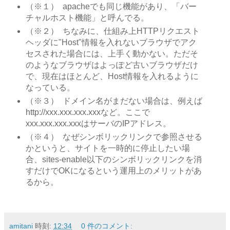
（※１） apacheでも同じ機能があり、「バー
チャルホスト機能」と呼んでる。
（※２） ちなみに、仕組み上HTTPリクエスト
ヘッダに"Host"情報を入れないブラウザでアク
セスされた場合には、上手く動かない。ただそ
のようなブラウザはよっぽど古いブラウザだけ
で、現在はほとんど、Host情報を入れるように
なっている。
（※３） ドメイン名がまだない場合は、例えば
http://xxx.xxx.xxx.xxxなど。ここで
xxx.xxx.xxx.xxxはサーバのIPアドレス。
（※４） なぜシンボリックリンクで参照させる
かというと、サイトを一時的に停止したい場
合、sites-enable以下のシンボリックリンクを消
すだけでOKになるという運用上のメリットがあ
るから。
amitani
時刻:
12:34
0 件のコメント: