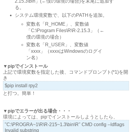
2.15.3\bin」(←僕の環境の場合)を末尾に追加す
る。
システム環境変数で、以下のPATHを追加。
変数名「R_HOME」、変数値
「C:\Program Files\R\R-2.15.3」（←
僕の環境の場合）
変数名「R_USER」、変数値
「xxxx」（xxxxはWindowsのログイ
ン名）
▼pipでインストール
上記で環境変数を指定した後、コマンドプロンプト(*1)を開
き
$pip install rpy2
と打つ。簡単！
▼pipでエラーが出る場合・・・
環境によっては、pipでインストールしようとしたら、
"C:\PROGRA~1\R\R-215~1.3\bin\R" CMD config --ldflags
Invalid substring