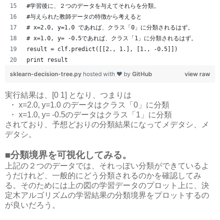
#学習後に、２つのデータを与えてそれらを分類。
#与えられた教師データの特徴から考えると
# x=2.0, y=1.0 であれば、クラス「0」に分類されるはず。
# x=1.0, y= -0.5であれば、クラス「1」に分類されるはず。
result = clf.predict([[2., 1.], [1., -0.5]])
print result
sklearn-decision-tree.py
hosted with ❤ by
GitHub
view raw
実行結果は、[0 1] となり、つまりは
・ x=2.0, y=1.0 のデータはクラス「0」に分類
・ x=1.0, y= -0.5のデータはクラス「1」に分類
されており、予想どおりの分類結果になってメデタシ、メ
デタシ。
■分類境界を可視化してみる。
上記の２つのデータでは、それっぽい分類ができているよ
うだけれど、一般的にどう分類されるのかを確認してみ
る。そのためには上の図の学習データのプロット上に、決
定木アルゴリズムの学習結果の分類境界をプロットするの
が良いだろう。