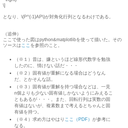
\]
となり、\(P^{-1}AP\)が対角化行列となるわけである。
（追伸）
ここで使った図はpython&matplotlibを使って描いた。その
ソースは
ここ
を参照のこと。
（※１）昔は、嫌というほど線形代数学を勉強
したのに、情けない話だ・・・
（※２）固有値が重解になる場合はどうなん
だ、とかそんな話。
（※３）固有値が重解を持つ場合などは、一見
n個よりも少ない固有値しかないようにみえるこ
ともあるが・・・。また、回転行列は実数の固
有値はないが、複素数まで考えるとちゃんと固
有値を持つ。
（※４）求め方はやはり
ここ（PDF）
が参考に
なる。