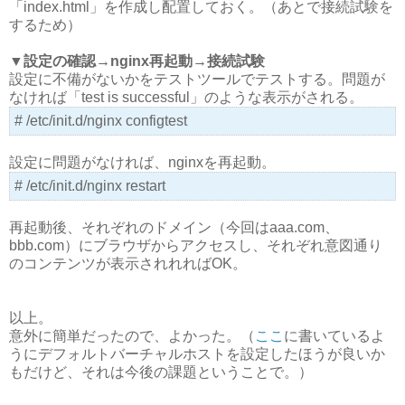
「index.html」を作成し配置しておく。（あとで接続試験を
するため）
▼設定の確認→nginx再起動→接続試験
設定に不備がないかをテストツールでテストする。問題が
なければ「test is successful」のような表示がされる。
# /etc/init.d/nginx configtest
設定に問題がなければ、nginxを再起動。
# /etc/init.d/nginx restart
再起動後、それぞれのドメイン（今回はaaa.com、
bbb.com）にブラウザからアクセスし、それぞれ意図通り
のコンテンツが表示されれればOK。
以上。
意外に簡単だったので、よかった。（
ここ
に書いているよ
うにデフォルトバーチャルホストを設定したほうが良いか
もだけど、それは今後の課題ということで。）