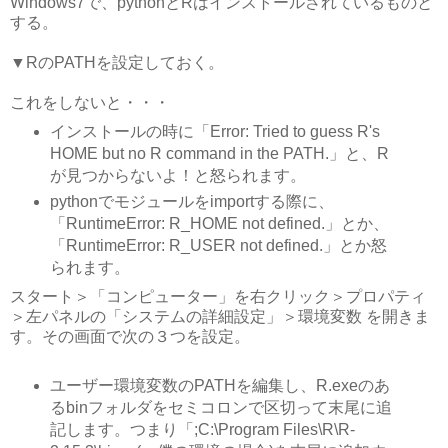
Windows7で、pythonとRはインストールされているものと
する。
▼RのPATHを設定しておく。
これをしないと・・・
インストールの時に「Error: Tried to guess R's
HOME but no R command in the PATH.」と、R
が見つからないよ！と怒られます。
pythonでモジュールをimportする際に、
「RuntimeError: R_HOME not defined.」とか、
「RuntimeError: R_USER not defined.」とか怒
られます。
スタート＞「コンピューター」を右クリック＞プロパティ
＞左パネルの「システムの詳細設定」＞環境変数 を開きま
す。その画面で次の３つを設定。
ユーザー環境変数のPATHを編集し、R.exeのあ
るbinフォルダをセミコロンで区切って末尾に追
記します。つまり「;C:\Program Files\R\R-