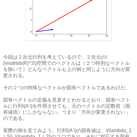
今回は２次元行列を考えているので、２次元の\
(\mathbb{R}^2\)空間でのベクトルは（２つ特別なベクトル
を除いて）どんなベクトルも上の例と同じように方向が変
更される。
その２つの特殊なベクトルが固有ベクトルであるわけだ。
固有ベクトルの定義を見直すとわかるとおり、固有ベクト
ルに行列\(A \)を作用させても、元のベクトルの定数倍（固
有値倍）にしかならない。つまり「方向が変更されない」
のである。
実際の例を見てみよう。行列\(A \)の固有値は、\(\lambda_1
= 5\), \(\lambda_1 = 2\)の２つであり、それに対応する固有